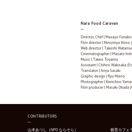
Nara Food Caravan
Director, Chef | Masayo Funako
Film director | Ninomiya Hiroo 
Web director | Takeshi Watamur
Cinematographer | Masato Ind
Music | Takeo Toyama
Assistant | Chihiro Wakisaka (
Translator | Ariya Sasaki
Graphic design | Ryu Mieno
Photographer | Kenichiro Yama
Film producer | Masaki Okada (
CONTRIBUTORS
山本あつし（NPO ならそら）
藝育カフェ Sa