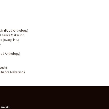
shi (Food Anthology)
(Chance Maker inc.)
a (ovaqe inc.)
o
Food Anthology)
guchi
Chance Maker inc.)
nkaku