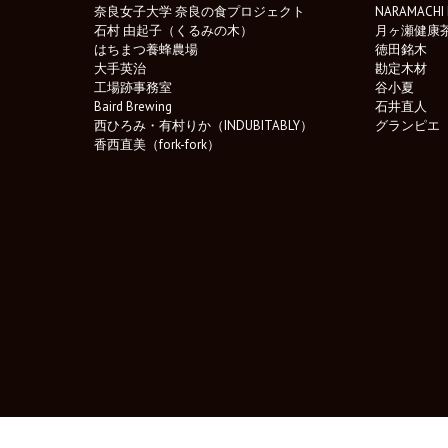
奈良女子大学 奈良の食プロジェクト
NARAMACHI 
石村 由起子（くるみの木）
月ヶ瀬健康
はちまつ養蜂農場
徳田銘木
大手英治
勘定木材
工場跡事務室
谷小夏
Baird Brewing
石井直人
西ひろみ・有村りか（INDUBITABLY）
グランピエ
香西直美（fork-fork）