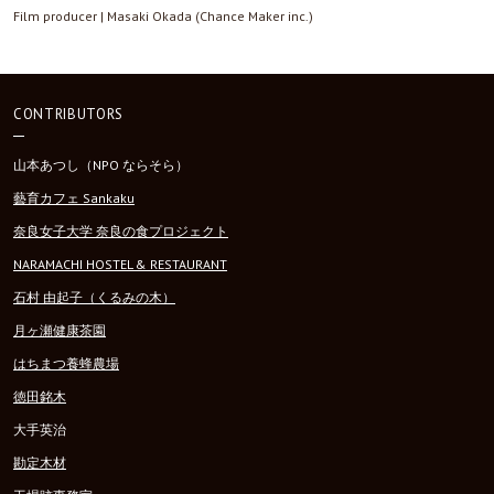
Film producer | Masaki Okada (Chance Maker inc.)
CONTRIBUTORS
山本あつし（NPO ならそら）
藝育カフェ Sankaku
奈良女子大学 奈良の食プロジェクト
NARAMACHI HOSTEL & RESTAURANT
石村 由起子（くるみの木）
月ヶ瀬健康茶園
はちまつ養蜂農場
徳田銘木
大手英治
勘定木材