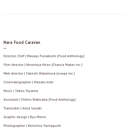
Nara Food Caravan
Director, Chef | Masayo Funakoshi (Food Anthology)
Film director | Ninomiya Hiroo (Chance Maker inc.)
Web director | Takeshi Watamura (ovaqe inc.)
Cinematographer | Masato Indo
Music | Takeo Toyama
Assistant | Chihiro Wakisaka (Food Anthology)
Translator | Ariya Sasaki
Graphic design | Ryu Mieno
Photographer | Kenichiro Yamaguchi