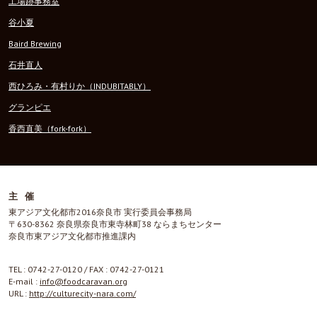
工場跡事務室
谷小夏
Baird Brewing
石井直人
西ひろみ・有村りか（INDUBITABLY）
グランピエ
香西直美（fork-fork）
主催
東アジア文化都市2016奈良市 実行委員会事務局
〒630-8362 奈良県奈良市東寺林町38 ならまちセンター
奈良市東アジア文化都市推進課内
TEL : 0742-27-0120 / FAX : 0742-27-0121
E-mail :
info@foodcaravan.org
URL :
http://culturecity-nara.com/