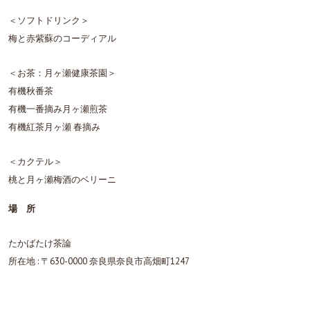
＜ソフトドリンク＞
梅と赤紫蘇のコーディアル
＜お茶：月ヶ瀬健康茶園＞
有機秋番茶
有機一番摘み月ヶ瀬煎茶
有機紅茶月ヶ瀬 春摘み
＜カクテル＞
桃と月ヶ瀬梅酒のベリーニ
場 所
たかばたけ茶論
所在地 : 〒630-0000 奈良県奈良市高畑町1247