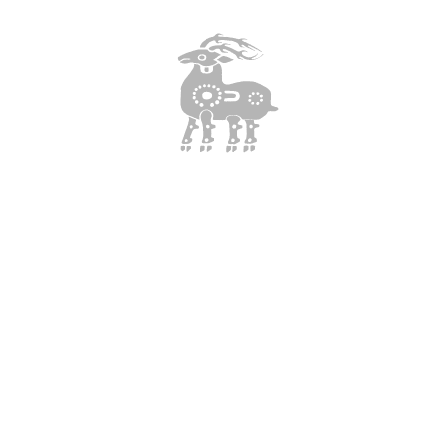
【主催/企画】
主催：「東アジア文化都市2016奈良市」実行委員会
企画/運営：Nara Food Caravan [船越雅代（Food Antholog
y）/ Chance Maker inc. / ovaqe inc.]
協力：Hive（
奈良女子大学 奈良の食プロジェクト有志
）
Website：
http://nara.foodcaravan.org/
Facebook：
https://www.facebook.com/foodcaravan.org/
お問合せ:
info@foodcaravan.org
Share Contents