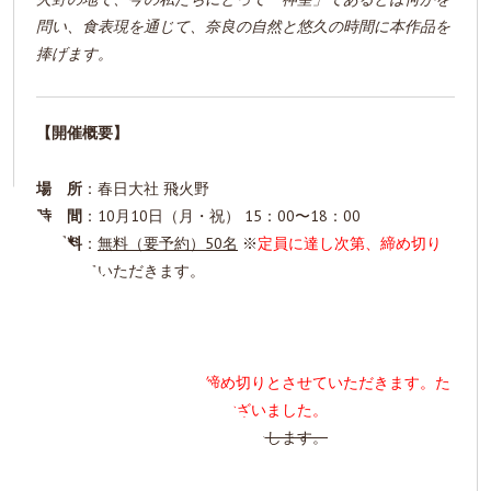
問い、食表現を通じて、奈良の自然と悠久の時間に本作品を
捧げます。
【開催概要】
場 所
：春日大社 飛火野
時 間
：10月10日（月・祝） 15：00〜18：00
入場料
：
無料（要予約）50名
※
定員に達し次第、締め切り
とさせていただきます。
【ご予約】
定員に達しましたので、締め切りとさせていただきます。た
くさんのご応募ありがとうございました。
下記予約フォームより、受付いたします。