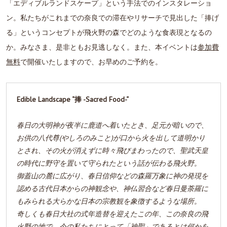
「エディブルランドスケープ」という手法でのインスタレーショ
ン。私たちがこれまでの奈良での滞在やリサーチで見出した「捧げ
る」というコンセプトが飛火野の森でどのような食表現となるの
か。みなさま、是非ともお見逃しなく。また、本イベントは
参加費
無料
で開催いたしますので、お早めのご予約を。
Edible Landscape “捧 -Sacred Food-“
春日の大明神が夜半に鹿道へ着いたとき、足元が暗いので、
お供の八代尊(やしろのみこと)が口から火を出して道明かり
とされ、その火が消えずに時々飛びまわったので、聖武天皇
の時代に野守を置いて守られたという話が伝わる飛火野。
御蓋山の麓に広がり、春日信仰などの森羅万象に神の発現を
認める古代日本からの神観念や、神仏習合など春日曼荼羅に
もみられる大らかな日本の宗教観を象徴するような場所。
奇しくも春日大社の式年造替を迎えたこの年、この奈良の飛
火野の地で、今の私たちにとって「神聖」であるとは何かを