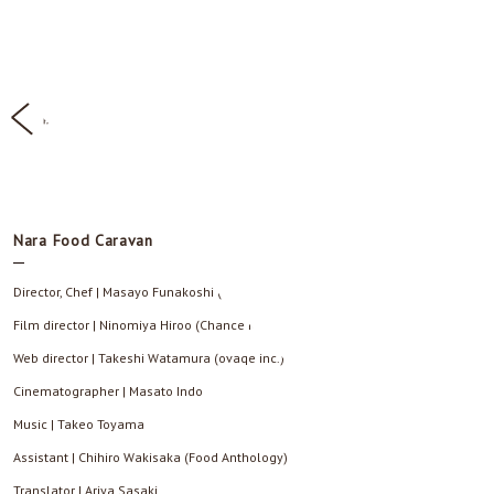
前の記事へ
次の記事へ
Nara Food Caravan
Director, Chef | Masayo Funakoshi (Food Anthology)
Film director | Ninomiya Hiroo (Chance Maker inc.)
Web director | Takeshi Watamura (ovaqe inc.)
Cinematographer | Masato Indo
Music | Takeo Toyama
Assistant | Chihiro Wakisaka (Food Anthology)
Translator | Ariya Sasaki